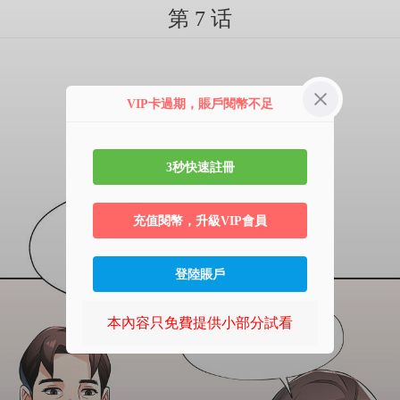
第 7 话
VIP卡過期，賬戶閱幣不足
3秒快速註冊
充值閱幣，升級VIP會員
登陸賬戶
本內容只免費提供小部分試看