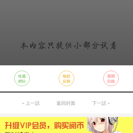
收藏
報錯
展開
網站
反饋
目錄
« 上一話
返回封面
下一話 »