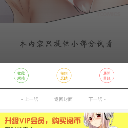
收藏
報錯
展開
網站
反饋
目錄
« 上一話
返回封面
下一話 »