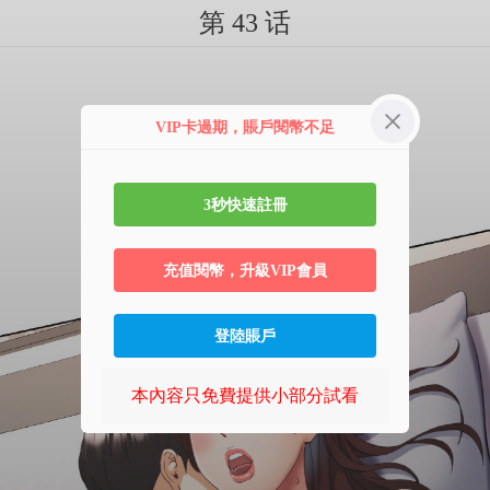
第 43 话
VIP卡過期，賬戶閱幣不足
3秒快速註冊
充值閱幣，升級VIP會員
登陸賬戶
本內容只免費提供小部分試看